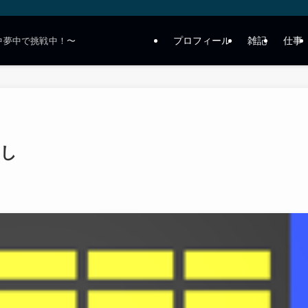
プロフィール
雑記
仕事
中夢中で挑戦中！〜
崩し