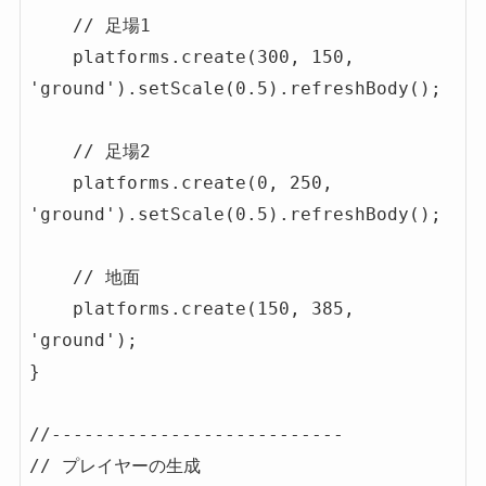
    // 足場1

    platforms.create(300, 150, 
'ground').setScale(0.5).refreshBody();

    // 足場2

    platforms.create(0, 250, 
'ground').setScale(0.5).refreshBody();

    // 地面

    platforms.create(150, 385, 
'ground');

}

//---------------------------

// プレイヤーの生成
