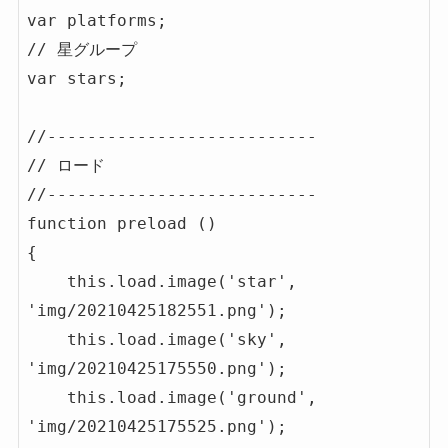
var platforms;

// 星グループ

var stars;

//---------------------------

// ロード

//---------------------------

function preload ()

{

    this.load.image('star', 
'img/20210425182551.png');

    this.load.image('sky', 
'img/20210425175550.png');

    this.load.image('ground', 
'img/20210425175525.png');
