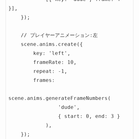
}],

    });

    // プレイヤーアニメーション:左

    scene.anims.create({

        key: 'left',

        frameRate: 10,

        repeat: -1,

        frames:         

scene.anims.generateFrameNumbers(

                'dude', 

                { start: 0, end: 3 }

            ),

    });
