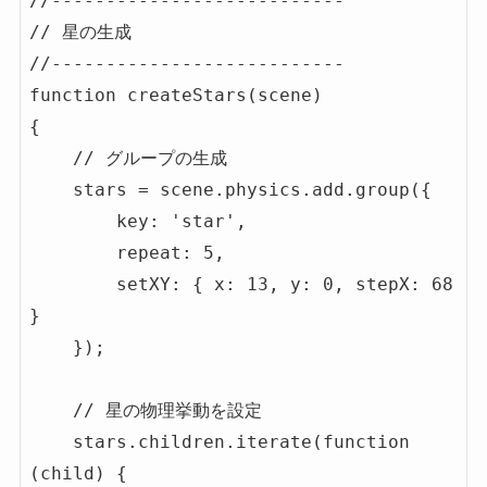
//---------------------------

// 星の生成

//---------------------------

function createStars(scene)

{

    // グループの生成

    stars = scene.physics.add.group({

        key: 'star',

        repeat: 5,

        setXY: { x: 13, y: 0, stepX: 68 
}

    });

    // 星の物理挙動を設定

    stars.children.iterate(function 
(child) {
