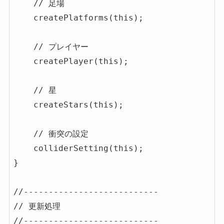
    // 足場

    createPlatforms(this);

    // プレイヤー

    createPlayer(this);

    // 星

    createStars(this);

    // 衝突の設定

    colliderSetting(this);

}

//---------------------------

// 更新処理

//---------------------------
