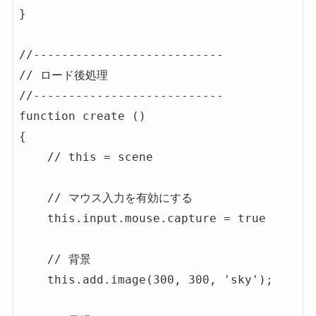
}

//---------------------------

// ロード後処理

//---------------------------

function create ()

{

    // this = scene

    // マウス入力を有効にする

    this.input.mouse.capture = true

    // 背景

    this.add.image(300, 300, 'sky');
