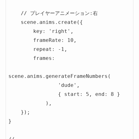
    // プレイヤーアニメーション:右

    scene.anims.create({

        key: 'right',

        frameRate: 10,

        repeat: -1,

        frames: 

scene.anims.generateFrameNumbers(

                'dude',

                { start: 5, end: 8 }

            ),

    });

}
