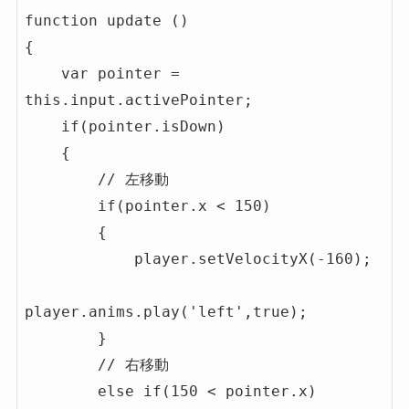
function update ()

{

    var pointer = 
this.input.activePointer;

    if(pointer.isDown)

    {

        // 左移動

        if(pointer.x < 150)

        {

            player.setVelocityX(-160);

player.anims.play('left',true);

        }

        // 右移動

        else if(150 < pointer.x)
