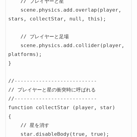
    // プレイヤーと星

    scene.physics.add.overlap(player, 
stars, collectStar, null, this);

    // プレイヤーと足場

    scene.physics.add.collider(player, 
platforms);

}

//---------------------------

// プレイヤーと星の衝突時に呼ばれる

//---------------------------

function collectStar (player, star)

{

    // 星を消す

    star.disableBody(true, true);
