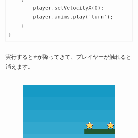
        player.setVelocityX(0);

        player.anims.play('turn');

    }

}
実行すると⭐️が降ってきて、プレイヤーが触れると
消えます。