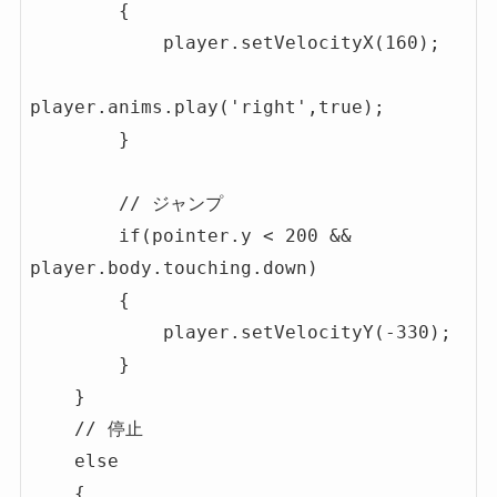
        {

            player.setVelocityX(160);

player.anims.play('right',true);

        }

        // ジャンプ

        if(pointer.y < 200 && 
player.body.touching.down)

        {

            player.setVelocityY(-330);

        }

    }

    // 停止

    else

    {
