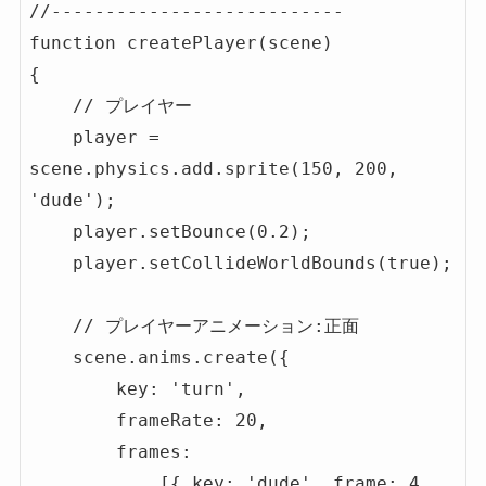
//---------------------------

function createPlayer(scene)

{

    // プレイヤー

    player = 
scene.physics.add.sprite(150, 200, 
'dude');

    player.setBounce(0.2);

    player.setCollideWorldBounds(true);

    // プレイヤーアニメーション:正面

    scene.anims.create({

        key: 'turn',

        frameRate: 20,

        frames: 

            [{ key: 'dude', frame: 4 