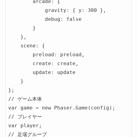
        arcade: {

            gravity: { y: 300 },

            debug: false

        }

    },

    scene: {

        preload: preload,

        create: create,

        update: update

    }

};

// ゲーム本体

var game = new Phaser.Game(config);

// プレイヤー

var player;

// 足場グループ
