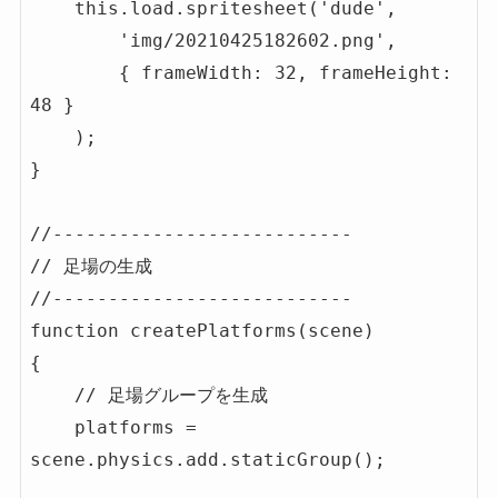
    this.load.spritesheet('dude', 

        'img/20210425182602.png',

        { frameWidth: 32, frameHeight: 
48 }

    );

}

//---------------------------

// 足場の生成

//---------------------------

function createPlatforms(scene)

{

    // 足場グループを生成

    platforms = 
scene.physics.add.staticGroup();
