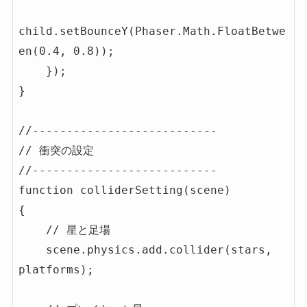
child.setBounceY(Phaser.Math.FloatBetwe
en(0.4, 0.8));

    });

}

//---------------------------

// 衝突の設定

//---------------------------

function colliderSetting(scene)

{

    // 星と足場

    scene.physics.add.collider(stars, 
platforms);
