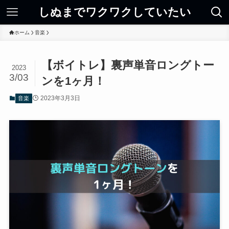
しぬまでワクワクしていたい
ホーム
音楽
【ボイトレ】裏声単音ロングトー
2023
3/03
ンを1ヶ月！
2023年3月3日
音楽