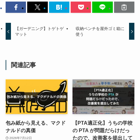
【ガーデニング】トゲトゲ
収納ベンチを屋外ゴミ箱に
マット
使う
関連記事
包み紙から見える、マクド
【PTA適正化】うちの学校
ナルドの真価
の PTA が問題だらけだっ
たので、改善案を提出して
2026年7月12日