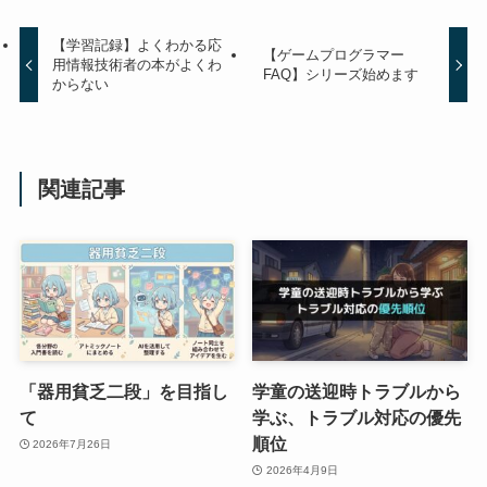
【学習記録】よくわかる応
【ゲームプログラマー
用情報技術者の本がよくわ
FAQ】シリーズ始めます
からない
関連記事
「器用貧乏二段」を目指し
学童の送迎時トラブルから
て
学ぶ、トラブル対応の優先
順位
2026年7月26日
2026年4月9日