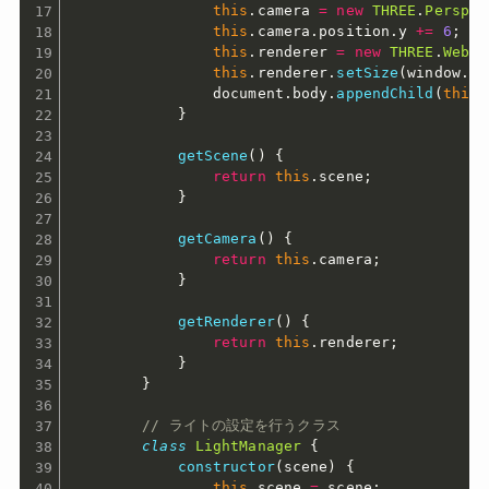
this
.
camera 
=
new
THREE
.
Perspec
this
.
camera
.
position
.
y 
+=
6
;
this
.
renderer 
=
new
THREE
.
WebGL
this
.
renderer
.
setSize
(
window
.
in
                document
.
body
.
appendChild
(
this
.
}
getScene
(
)
{
return
this
.
scene
;
}
getCamera
(
)
{
return
this
.
camera
;
}
getRenderer
(
)
{
return
this
.
renderer
;
}
}
// ライトの設定を行うクラス
class
LightManager
{
constructor
(
scene
)
{
this
.
scene 
=
 scene
;