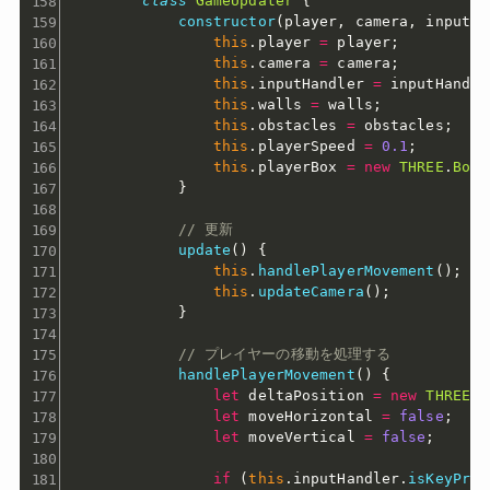
class
GameUpdater
{
constructor
(
player
,
 camera
,
 inputHa
this
.
player 
=
 player
;
this
.
camera 
=
 camera
;
this
.
inputHandler 
=
 inputHandle
this
.
walls 
=
 walls
;
this
.
obstacles 
=
 obstacles
;
this
.
playerSpeed 
=
0.1
;
this
.
playerBox 
=
new
THREE
.
Box3
}
// 更新
update
(
)
{
this
.
handlePlayerMovement
(
)
;
this
.
updateCamera
(
)
;
}
// プレイヤーの移動を処理する
handlePlayerMovement
(
)
{
let
 deltaPosition 
=
new
THREE
.
V
let
 moveHorizontal 
=
false
;
let
 moveVertical 
=
false
;
if
(
this
.
inputHandler
.
isKeyPres