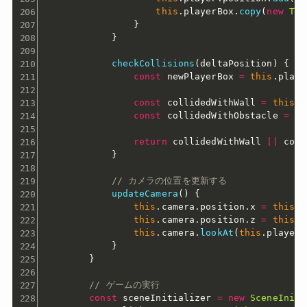
this
.
playerBox
.
copy
(
new
THR
}
}
checkCollisions
(
deltaPosition
)
{
const
 newPlayerBox 
=
this
.
playe
const
 collidedWithWall 
=
this
.
w
const
 collidedWithObstacle 
=
th
return
 collidedWithWall 
||
 coll
}
// カメラの位置を更新する
updateCamera
(
)
{
this
.
camera
.
position
.
x 
=
this
.
p
this
.
camera
.
position
.
z 
=
this
.
p
this
.
camera
.
lookAt
(
this
.
player
.
}
}
// ゲームの実行
const
 sceneInitializer 
=
new
SceneIniti