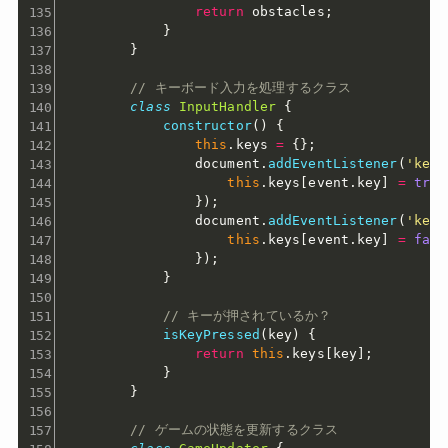
return
 obstacles
;
}
}
// キーボード入力を処理するクラス
class
InputHandler
{
constructor
(
)
{
this
.
keys 
=
{
}
;
                document
.
addEventListener
(
'keyd
this
.
keys
[
event
.
key
]
=
true
}
)
;
                document
.
addEventListener
(
'keyu
this
.
keys
[
event
.
key
]
=
fals
}
)
;
}
// キーが押されているか？
isKeyPressed
(
key
)
{
return
this
.
keys
[
key
]
;
}
}
// ゲームの状態を更新するクラス