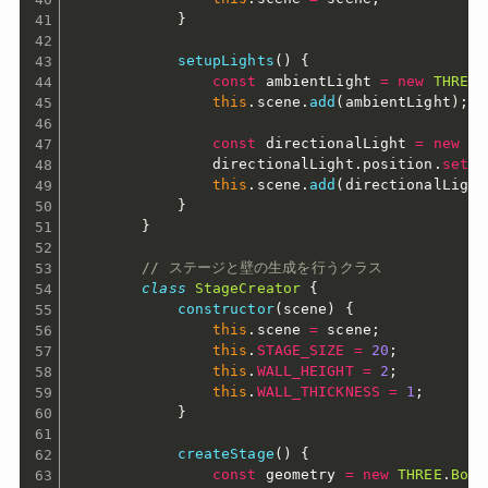
}
setupLights
(
)
{
const
 ambientLight 
=
new
THREE
.
this
.
scene
.
add
(
ambientLight
)
;
const
 directionalLight 
=
new
TH
                directionalLight
.
position
.
set
(
2
this
.
scene
.
add
(
directionalLight
}
}
// ステージと壁の生成を行うクラス
class
StageCreator
{
constructor
(
scene
)
{
this
.
scene 
=
 scene
;
this
.
STAGE_SIZE
=
20
;
this
.
WALL_HEIGHT
=
2
;
this
.
WALL_THICKNESS
=
1
;
}
createStage
(
)
{
const
 geometry 
=
new
THREE
.
BoxG