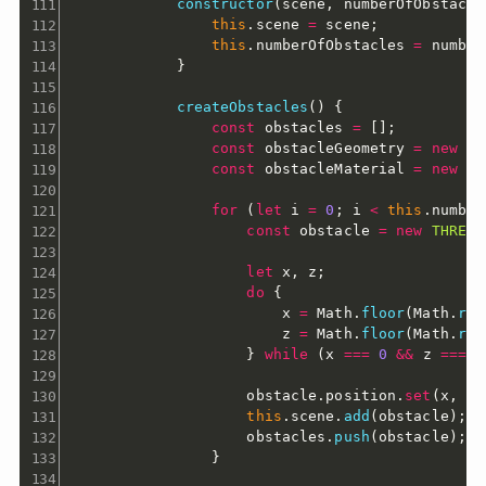
constructor
(
scene
,
 numberOfObstacle
this
.
scene 
=
 scene
;
this
.
numberOfObstacles 
=
 number
}
createObstacles
(
)
{
const
 obstacles 
=
[
]
;
const
 obstacleGeometry 
=
new
TH
const
 obstacleMaterial 
=
new
TH
for
(
let
 i 
=
0
;
 i 
<
this
.
number
const
 obstacle 
=
new
THREE
.
let
 x
,
 z
;
do
{
                        x 
=
 Math
.
floor
(
Math
.
ran
                        z 
=
 Math
.
floor
(
Math
.
ran
}
while
(
x 
===
0
&&
 z 
===
0
                    obstacle
.
position
.
set
(
x
,
0
,
this
.
scene
.
add
(
obstacle
)
;
                    obstacles
.
push
(
obstacle
)
;
}