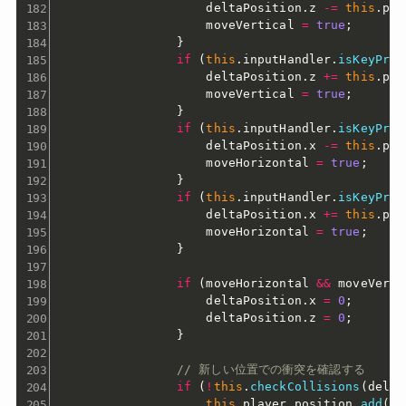
                    deltaPosition
.
z 
-=
this
.
pla
                    moveVertical 
=
true
;
}
if
(
this
.
inputHandler
.
isKeyPres
                    deltaPosition
.
z 
+=
this
.
pla
                    moveVertical 
=
true
;
}
if
(
this
.
inputHandler
.
isKeyPres
                    deltaPosition
.
x 
-=
this
.
pla
                    moveHorizontal 
=
true
;
}
if
(
this
.
inputHandler
.
isKeyPres
                    deltaPosition
.
x 
+=
this
.
pla
                    moveHorizontal 
=
true
;
}
if
(
moveHorizontal 
&&
 moveVerti
                    deltaPosition
.
x 
=
0
;
                    deltaPosition
.
z 
=
0
;
}
// 新しい位置での衝突を確認する
if
(
!
this
.
checkCollisions
(
delta
this
.
player
.
position
.
add
(
de