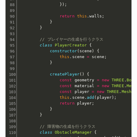
}
)
;
return
this
.
walls
;
}
}
// プレイヤーの生成を行うクラス
class
PlayerCreator
{
constructor
(
scene
)
{
this
.
scene 
=
 scene
;
}
createPlayer
(
)
{
const
 geometry 
=
new
THREE
.
BoxG
const
 material 
=
new
THREE
.
Mesh
const
 player 
=
new
THREE
.
Mesh
(
g
this
.
scene
.
add
(
player
)
;
return
 player
;
}
}
// 障害物の生成を行うクラス
class
ObstacleManager
{