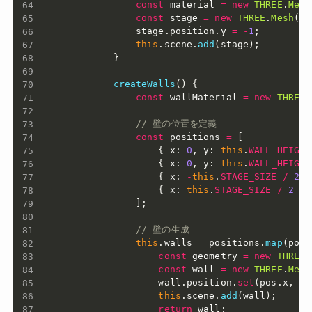
const
 material 
=
new
THREE
.
Mesh
const
 stage 
=
new
THREE
.
Mesh
(
ge
                stage
.
position
.
y 
=
-
1
;
this
.
scene
.
add
(
stage
)
;
}
createWalls
(
)
{
const
 wallMaterial 
=
new
THREE
.
// 壁の位置を定義
const
 positions 
=
[
{
 x
:
0
,
 y
:
this
.
WALL_HEIGHT
{
 x
:
0
,
 y
:
this
.
WALL_HEIGHT
{
 x
:
-
this
.
STAGE_SIZE
/
2
-
{
 x
:
this
.
STAGE_SIZE
/
2
+
]
;
// 壁の生成
this
.
walls 
=
 positions
.
map
(
pos
const
 geometry 
=
new
THREE
.
const
 wall 
=
new
THREE
.
Mesh
                    wall
.
position
.
set
(
pos
.
x
,
 po
this
.
scene
.
add
(
wall
)
;
return
 wall
;