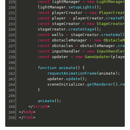
const
 lightManager 
=
new
LightManager
(
s
        lightManager
.
setupLights
(
)
;
const
 playerCreator 
=
new
PlayerCreator
const
 player 
=
 playerCreator
.
createPlay
const
 stageCreator 
=
new
StageCreator
(
s
        stageCreator
.
createStage
(
)
;
const
 walls 
=
 stageCreator
.
createWalls
(
const
 obstacleManager 
=
new
ObstacleMan
const
 obstacles 
=
 obstacleManager
.
creat
const
 inputHandler 
=
new
InputHandler
(
)
const
 updater 
=
new
GameUpdater
(
player
,
function
animate
(
)
{
requestAnimationFrame
(
animate
)
;
            updater
.
update
(
)
;
            sceneInitializer
.
getRenderer
(
)
.
rend
}
animate
(
)
;
</
script
>
</
body
>
</
html
>