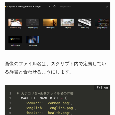
画像のファイル名は、スクリプト内で定義してい
る辞書と合わせるようにします。
# カテゴリ名→画像ファイル名の辞書
_IMAGE_FILENAME_DICT 
=
{
'common'
:
'common.png'
,
'english'
:
'english.png'
,
'health'
:
'health.png'
,