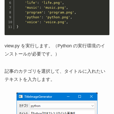
'life'
:
'life.png'
,
'music'
:
'music.png'
,
'program'
:
'program.png'
,
'python'
:
'python.png'
,
'voice'
:
'voice.png'
,
}
view.py を実行します。（Python の実行環境のイ
ンストールが必要です。）
記事のカテゴリを選択して、タイトルに入れたい
テキストを入力します。