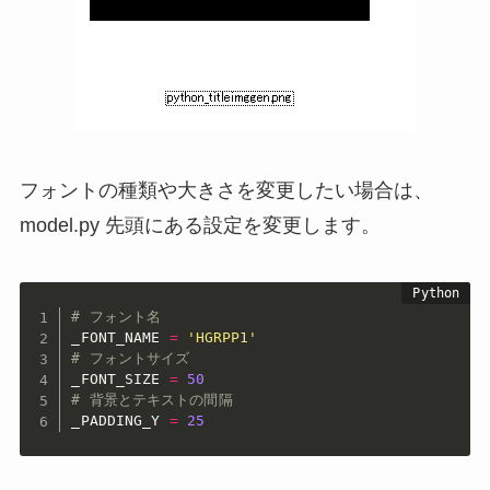
フォントの種類や大きさを変更したい場合は、
model.py 先頭にある設定を変更します。
# フォント名
_FONT_NAME 
=
'HGRPP1'
# フォントサイズ
_FONT_SIZE 
=
50
# 背景とテキストの間隔
_PADDING_Y 
=
25