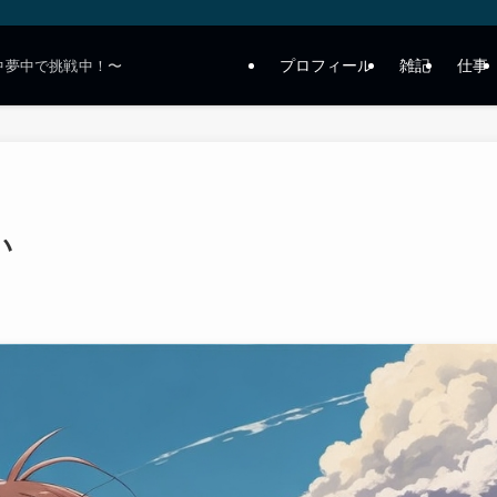
プロフィール
雑記
仕事
中夢中で挑戦中！〜
い