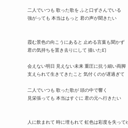
二人でいつも 歌った歌を ふと口ずさんでいる

強がっても 本当はもっと 君の声が聞きたい

霞む景色の向こうにあると 止める言葉も聞かず

君の気持ちを置き去りにして 描いた幻

会えない明日 見えない未来 重圧に抗う細い両脚

支えられて生きてきたこと 気付くのが遅過ぎて

二人でいつも 歌った歌が 頭の中で響く

見栄張っても 本当はすぐに 君の元へ行きたい

人に飲まれて 時に埋もれて 虹色は彩度を失ってゆ