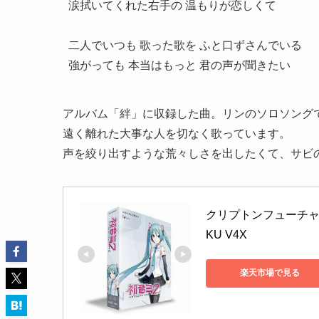
涙拭いてくれた右手の 温もりが恋しくて

二人でいつも 歌った歌を ふと口ずさんでいる

強がっても 本当はもっと 君の声が聞きたい
アルバム「絆」に収録した曲。リンのソロソング
遠く離れた大事な人を切なく歌っています。
声を絞り出すような荒々しさを出したくて、サビ
クリプトンフューチャーメデ
KU V4X
楽天市場で見る