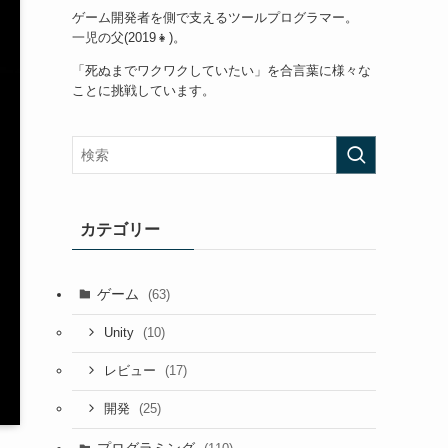
ゲーム開発者を側で支えるツールプログラマー。
一児の父(2019👧)。
「死ぬまでワクワクしていたい」を合言葉に様々な
ことに挑戦しています。
カテゴリー
ゲーム
(63)
(10)
Unity
(17)
レビュー
(25)
開発