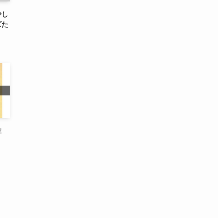
少し
ズた
性